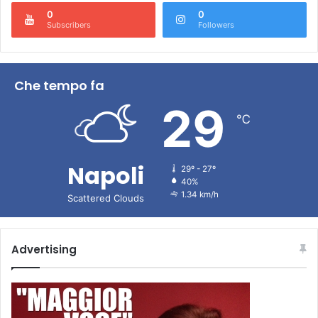
0
0
Subscribers
Followers
Che tempo fa
29
℃
Napoli
29º - 27º
40%
1.34 km/h
Scattered Clouds
Advertising