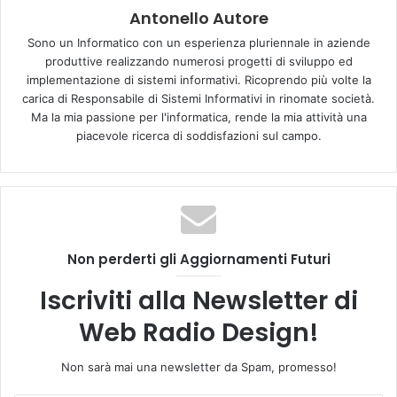
Antonello Autore
Bagno a mezzanotte: il significato
della canzone di Elodie
Sono un Informatico con un esperienza pluriennale in aziende
produttive realizzando numerosi progetti di sviluppo ed
implementazione di sistemi informativi. Ricoprendo più volte la
La cantante ha spiegato che il suo nuovo singolo è fatto
carica di Responsabile di Sistemi Informativi in rinomate società.
per ballare, scatenarsi e restare svegli fino all’alba a fare
Ma la mia passione per l'informatica, rende la mia attività una
festa. Una vera e propria iniezione di adrenalina insomma.
piacevole ricerca di soddisfazioni sul campo.
Advertisement
Non perderti gli Aggiornamenti Futuri
Iscriviti alla Newsletter di
Web Radio Design!
Non sarà mai una newsletter da Spam, promesso!