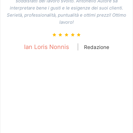
particolare abbiamo apprezzato l'efficacia grafica ed il
design dal sapore squisitamente webradio che interpreta
mo
pienamente lo spirito di ogni stazione il tutto unito ad una
grande accessibilità frutto di un mestiere appunto
d'autore.... Per radioarte e CHIGIANA radioarte abbiamo
proposto ad Antonio i nostri contenuti di alta
sperimentazione ed avanguardia che lui ha accolto ed
ascoltato con profonda attenzione ed amore per la musica
ed il suono. Per noi ha interpretato pienamente il senso
della nostra radio proponendoci una soluzione facile e
rappresentativa. La sua professionalità ha reso fruibile la
nostra idea. Grazie Antonio anche per l'entusiasmo che ci
hai trasmesso e l'amore per questo mezzo straordinario
che è la radio. L'intero staff di radioarte.it
Federico Fusi
Redazione