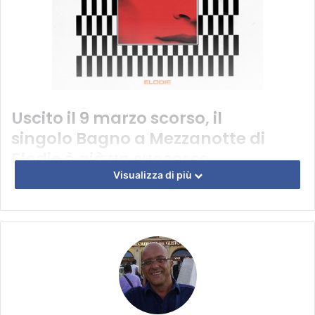
Uscito il 9 marzo scorso, il
singolo Bagno a Mezzanotte di
Elodie è già un successo.
Visualizza di più
Elodie torna con un brano pronto a far ballare tutti quanti.
Bagno a mezzanotte è il nuovo singolo della cantante
romana, una canzone dalle note dance, scritta da Elisa e
prodotta da Marz e Zef.
In pochi giorni sta scalando le classifiche in radio e di
vendite su Itunes (fonte
laMusicainRadio.it
).