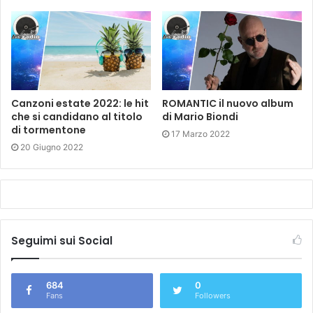
Uno, due, tre, alza
Il volume nella testa
È qui dentro la mia festa, baby
Uno, due, tre, alza
Il volume nella testa
È qui dentro la mia festa, baby
Canzoni estate 2022: le hit
ROMANTIC il nuovo album
Baby
che si candidano al titolo
di Mario Biondi
di tormentone
17 Marzo 2022
Tags
Bagno a Mezzanotte
elodie
novità musicale
20 Giugno 2022
Seguimi sui Social
684
0
Fans
Followers