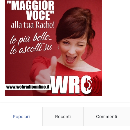
registrazione solida con alcuni buoni modelli entry-level.
Quelli che suggerisco:
Audio Technica AT4033ASM (circa 300euro)
Rode Procaster Broadcast Dynamic Vocal Microphone
(circa 200euro)
Audio Technica ATR2100-USB USB/XLR (90euro inc.
Knox Pop Filter and Microphone)
Costo circa 90Euro
4. Braccio Microfono e filtro ‘Knox Pop’
Chiamato anche “Boom Scissor arm”. Questo è necessario
per tenere il microfono sulla scrivania e rendere più facile
parlare e intervistare i tuoi ospiti.
Popolari
Recenti
Commenti
Costo circa 80Euro