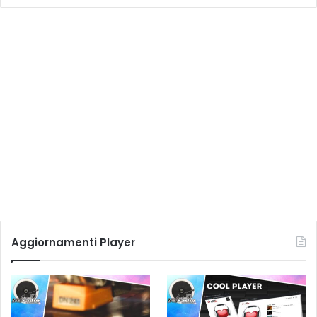
Con un investimento di 250euro, puoi sicuramente
ottenere un buon paio di altoparlanti che ti aiuteranno a
ottenere una qualità di registrazione semi-professionale.
Costo circa 250Euro
6. Cuffie
Hai bisogno di buone cuffie per ascoltare l’intero spettro
del suono con precisione, pulire i file audio e fare la
corretta equalizzazione, ma questo non significa che devi
spendere 1500euro.
Aggiornamenti Player
Con un budget tra 50 e 200euro, puoi ottenere una buona
selezione di cuffie semi professionali.
I marchi consigliati per le cuffie da studio sono: