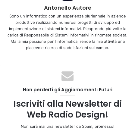
Resta ovvio e fondamentale la presenza di un server di
Antonello Autore
streaming che dovrai acquistare o attivare gratuitamente
attraverso un provider esterno di servizi streaming. Dai
Sono un Informatico con un esperienza pluriennale in aziende
produttive realizzando numerosi progetti di sviluppo ed
uno sguardo alle promozioni in collaborazione con
implementazione di sistemi informativi. Ricoprendo più volte la
la
InMyStream di Roma
.
carica di Responsabile di Sistemi Informativi in rinomate società.
Ma la mia passione per l'informatica, rende la mia attività una
Hardware
piacevole ricerca di soddisfazioni sul campo.
1. Computer
Opzione di base: è necessario un computer per gestire file
audio, acquisire registrazioni e caricare file. Una macchina
di base degli ultimi anni dovrebbe funzionare bene, in
quanto non sono necessarie particolari specifiche della
Non perderti gli Aggiornamenti Futuri
CPU o della RAM oltre a quelle fornite dal software che si
Iscriviti alla Newsletter di
utilizza.
Web Radio Design!
Advertisement
Non sarà mai una newsletter da Spam, promesso!