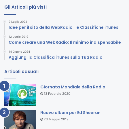
Costo circa 250Euro
Gli Articoli più visti
Software
9 Luglio 2024
1) Software per la preparazione dei contenuti audio
Idee per il sito della WebRadio : le Classifiche iTunes
Per scegliere il software giusto è importante decidere
12 Luglio 2019
come lavorerai. Se prevedi di trasmettere podcast
Come creare una WebRadio: Il minimo indispensabile
completi e di incollare solo alcune voci e annunci,
14 Giugno 2024
Audacity
potrebbe funzionare come opzione gratuita. Per
Aggiungi la Classifica iTunes sulla Tua Radio
un corretto mix di musica, o voice-over per le interviste, e
per regolare, equalizzare e comprimere l’audio, si
Articoli casuali
consiglia un’opzione professionale più costosa. Ad
esempio
Sound Forge
,
Adobe Audition
o programmi simili.
Giornata Mondiale della Radio
13 Febbraio 2020
Audacity
(Gratuito)
Sound Forge Pro
Nuovo album per Ed Sheeran
Adobe Audition
23 Maggio 2019