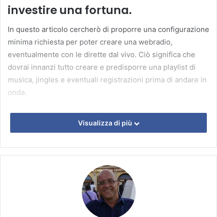
investire una fortuna.
In questo articolo cercherò di proporre una configurazione
minima richiesta per poter creare una webradio,
eventualmente con le dirette dal vivo. Ciò significa che
dovrai innanzi tutto creare e predisporre una playlist di
musica, jingles e eventuali registrazioni prima di andare in
onda.
Per iniziare, hai bisogno di un computer e del software. Ma
Visualizza di più
una volta che sei pronto e con gli strumenti adeguati, puoi
anche interrompere la trasmissione automatica per
prendere il controllo di un programma dal vivo,
direttamente dal tuo studio di casa. Ciò richiederà alcuni
strumenti di equipaggiamento extra che scoprirai man
mano che leggi questo articolo.