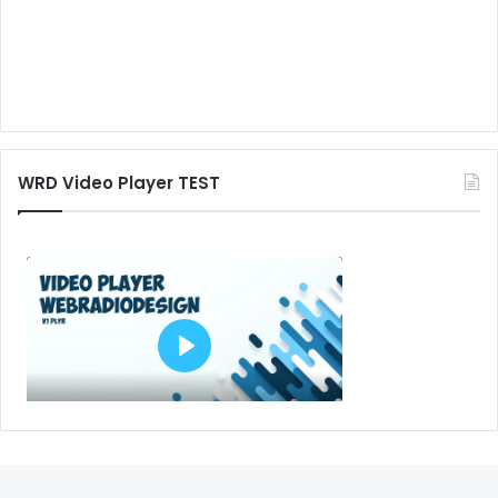
portatile è davvero pratico, ma potrebbe costarti di più,
mentre se il tuo studio sarà stabile in una stanza, un
modello più grande potrebbe consentirti di ottenere una
qualità migliore a un prezzo più conveniente.
6. Mixer
WRD Video Player TEST
Un singolo ingresso dal tuo computer è più che sufficiente
se vuoi semplicemente collegare un microfono, ma se hai
intenzione di mixare un po di musica dal vivo con una
console di mixaggio, oppure collega due o tre microfoni
aggiuntivi per una intervista di gruppo, un piccolo mixer da
studio può esserti di grande aiuto.
Il miglior mixer da studio che possiamo suggerire per un
prezzo base è Allen & Heath ZED-10. Ha un sacco di input-
output, qualità professionale ed una interfaccia USB.