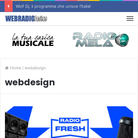
Funzionalità nei Player d’Autore
M
Home
/
webdesign
webdesign