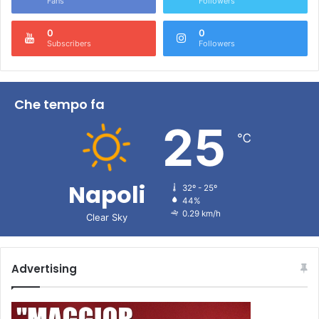
Fans
Followers
0
0
Subscribers
Followers
Che tempo fa
25
℃
Napoli
32º - 25º
44%
0.29 km/h
Clear Sky
Advertising