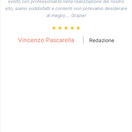
 ha
svolto con professionalità nella realizzazione del nostro
de
a
sito, siamo soddisfatti e contenti non potevamo desiderare
di meglio.... Grazie!
f
ra
Vincenzo Pascarella
Redazione