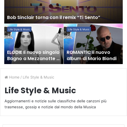
remix
F
“Ti
di
Sento”
Cy
Bob Sinclair torna con il remix “Ti Sento”
L
–
ELODIE
ROMANTIC
Il
Life Style & Music
Life Style & Music
il
Il
il
C
vi
nuovo
nuovo
ch
c
singolo
album
il
h
Bagno
di
ri
ELODIE Il nuovo singolo
ROMANTIC il nuovo
1
a
Mario
de
Bagno a Mezzanotte è
album di Mario Biondi
mi
Mezzanotte
Biondi
vi
già un successo
di
è
de
vi
già
c
Home
/
Life Style & Music
un
“M
successo
di
Life Style & Music
Fe
Or
Aggiornamenti e notizie sulle classifiche delle canzoni più
Be
trasmesse, gossip e notizie dal mondo della Musica
e
Ac
La