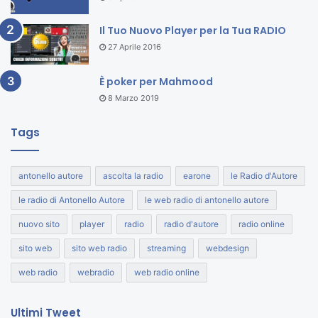
Il Tuo Nuovo Player per la Tua RADIO
27 Aprile 2016
È poker per Mahmood
8 Marzo 2019
Tags
antonello autore
ascolta la radio
earone
le Radio d'Autore
le radio di Antonello Autore
le web radio di antonello autore
nuovo sito
player
radio
radio d'autore
radio online
sito web
sito web radio
streaming
webdesign
web radio
webradio
web radio online
Ultimi Tweet