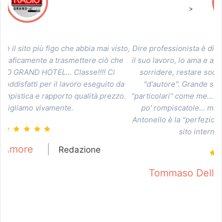
<
>
to,
Dire professionista è dire poco... Antonello conosce bene
Ch
e
il suo lavoro, lo ama e ama i suoi clienti... lui li vuol vedere
sorridere, restare soddisfatti guardando le sue opere
a
"d'autore". Grande sopportazione con clienti un po'
o.
"particolari" come me... un po' troppo esigenti e a volte un
po' rompiscatole... ma sei io sono un "perfezionista",
Antonello è la "perfezione"! Grazie per aver reso "bello" il
sito internet di CRAZY RADIO!!!
Tommaso Delli Veneri
Redazione