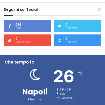
Seguimi sui Social
684
0
Fans
Followers
0
0
Subscribers
Followers
Che tempo fa
26
℃
Napoli
33º - 23º
60%
2.48 km/h
Clear Sky