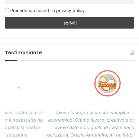
Procedendo accetti la privacy policy
Testimonianze
<
>
 al
Avevo bisogno di un sito semplice...intuitivo ed
V
 ha
economico! Ottimo lavoro, creativo e professionale. Ti
a
avevo dato solo qualche idea e sei stato bravo a
realizzarla. Grazie Antonello, mi ha fatto piacere lavorare