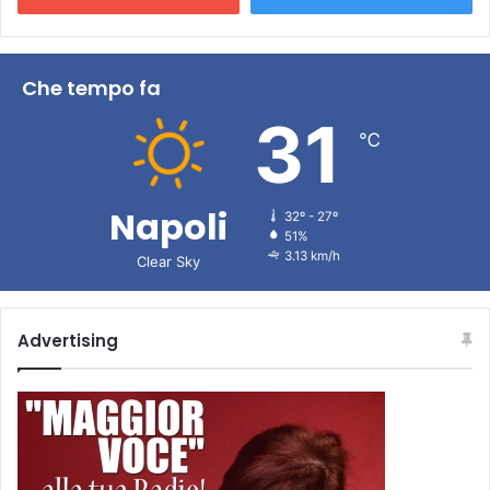
Che tempo fa
31
℃
Napoli
32º - 27º
51%
3.13 km/h
Clear Sky
Advertising