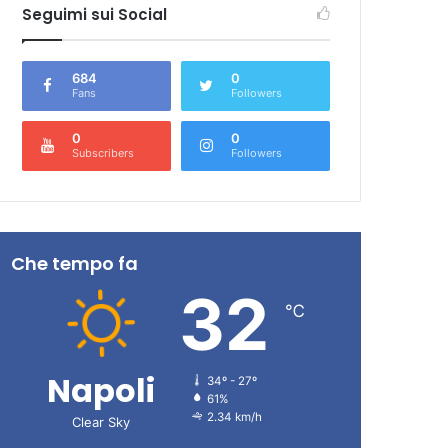
caso
Seguimi sui Social
684
0
Fans
Followers
0
0
Subscribers
Followers
Che tempo fa
32
℃
Napoli
34º - 27º
61%
2.34 km/h
Clear Sky