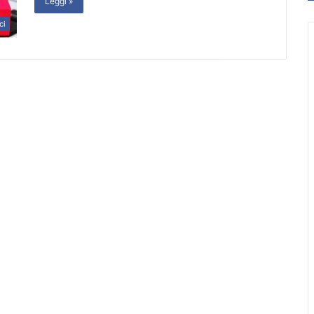
Leggi »
ci