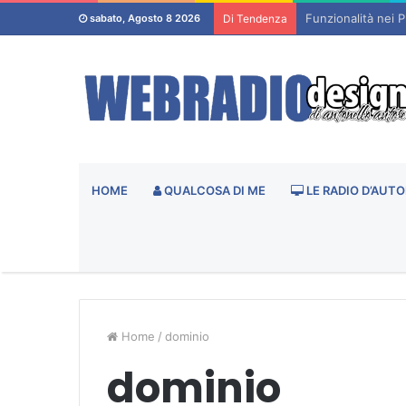
Funzionalità nei P
sabato, Agosto 8 2026
Di Tendenza
HOME
QUALCOSA DI ME
LE RADIO D’AUTO
Home
/
dominio
dominio