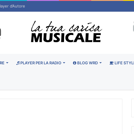
layer d’Autore
RE
PLAYER PER LA RADIO
BLOG WRD
LIFE STYL