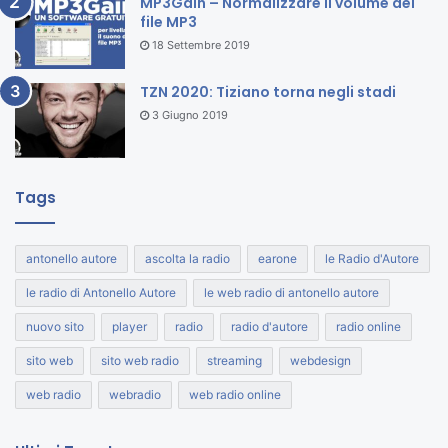
MP3Gain – Normalizzare il volume dei
file MP3
18 Settembre 2019
TZN 2020: Tiziano torna negli stadi
3 Giugno 2019
Tags
antonello autore
ascolta la radio
earone
le Radio d'Autore
le radio di Antonello Autore
le web radio di antonello autore
nuovo sito
player
radio
radio d'autore
radio online
sito web
sito web radio
streaming
webdesign
web radio
webradio
web radio online