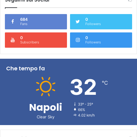
684
0
Fans
Followers
0
0
Subscribers
Followers
Che tempo fa
32
℃
Napoli
33º - 25º
66%
4.02 km/h
Clear Sky