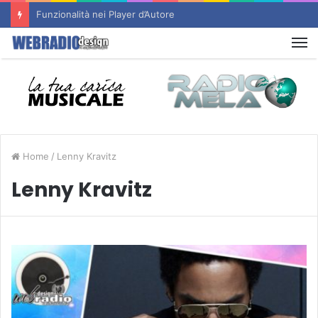
Un nuovo sito d’Autore è Online : RADIO FLASHBACK
M
Home
/
Lenny Kravitz
Lenny Kravitz