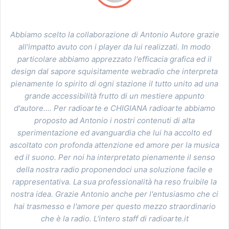
llaborazione di Antonio Autore grazie
Antonello ha donato nuov
n i player da lui realizzati. In modo
Music, visti i presupposti 
apprezzato l'efficacia grafica ed il
il restayling del sito. Con
uisitamente webradio che interpreta
di ogni stazione il tutto unito ad una
ità frutto di un mestiere appunto
Silvio Ramag
dioarte e CHIGIANA radioarte abbiamo
onio i nostri contenuti di alta
 avanguardia che lui ha accolto ed
da attenzione ed amore per la musica
 ha interpretato pienamente il senso
proponendoci una soluzione facile e
ua professionalità ha reso fruibile la
Antonio anche per l'entusiasmo che ci
more per questo mezzo straordinario
. L'intero staff di radioarte.it