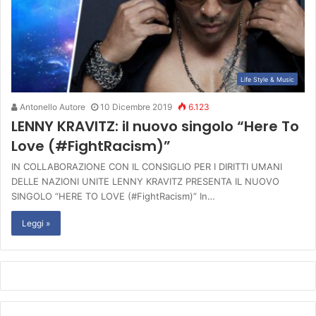
Life Style & Music
Antonello Autore
10 Dicembre 2019
6.123
LENNY KRAVITZ: il nuovo singolo “Here To
Love (#FightRacism)”
IN COLLABORAZIONE CON IL CONSIGLIO PER I DIRITTI UMANI
DELLE NAZIONI UNITE LENNY KRAVITZ PRESENTA IL NUOVO
SINGOLO “HERE TO LOVE (#FightRacism)” In…
Leggi »