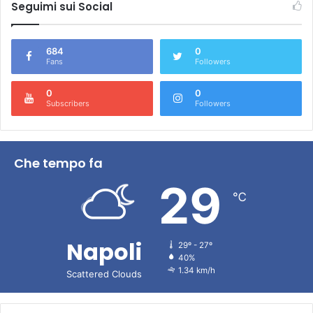
Seguimi sui Social
684
0
Fans
Followers
0
0
Subscribers
Followers
Che tempo fa
29
℃
Napoli
29º - 27º
40%
1.34 km/h
Scattered Clouds