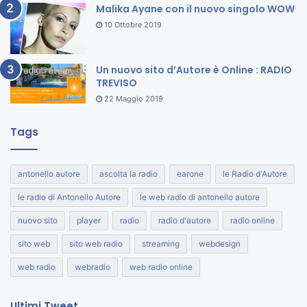
Malika Ayane con il nuovo singolo WOW
10 Ottobre 2019
Un nuovo sito d’Autore è Online : RADIO
TREVISO
22 Maggio 2019
Tags
antonello autore
ascolta la radio
earone
le Radio d'Autore
le radio di Antonello Autore
le web radio di antonello autore
nuovo sito
player
radio
radio d'autore
radio online
sito web
sito web radio
streaming
webdesign
web radio
webradio
web radio online
Ultimi Tweet