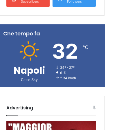
Subscribers
Followers
Che tempo fa
32
℃
Napoli
34º - 27º
61%
2.34 km/h
Clear Sky
Advertising