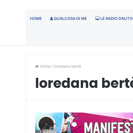
HOME
QUALCOSA DI ME
LE RADIO D’AUTO
Home
/
loredana bertè
loredana bert