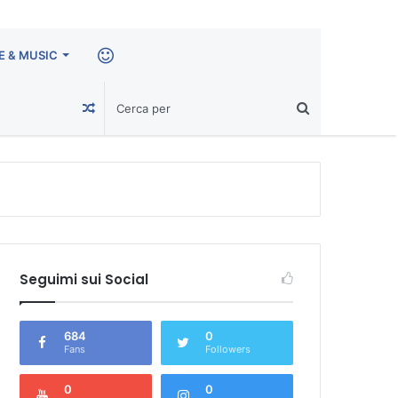
E & MUSIC
CIAO!
Un
Articolo
a
caso
Seguimi sui Social
684
0
Fans
Followers
0
0