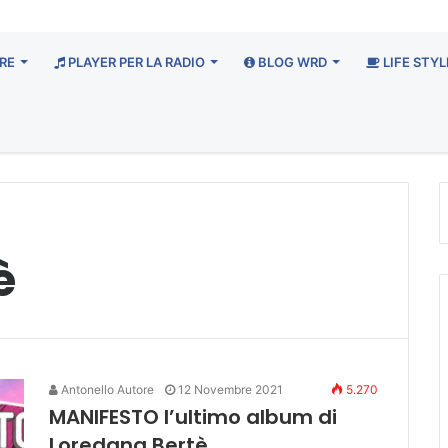
RE
PLAYER PER LA RADIO
BLOG WRD
LIFE STYL
è
Antonello Autore
12 Novembre 2021
5.270
MANIFESTO l’ultimo album di
Loredana Bertè