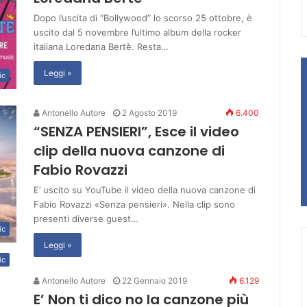
Dopo l’uscita di “Bollywood” lo scorso 25 ottobre, è
uscito dal 5 novembre l’ultimo album della rocker
italiana Loredana Bertè. Resta…
Leggi »
ic
Antonello Autore
2 Agosto 2019
6.400
“SENZA PENSIERI”, Esce il video
clip della nuova canzone di
Fabio Rovazzi
E’ uscito su YouTube il video della nuova canzone di
Fabio Rovazzi «Senza pensieri». Nella clip sono
presenti diverse guest…
ic
Leggi »
ic
Antonello Autore
22 Gennaio 2019
6.129
E’ Non ti dico no la canzone più