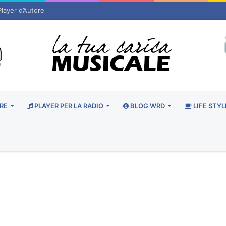
Player d’Autore
RE
PLAYER PER LA RADIO
BLOG WRD
LIFE STYL