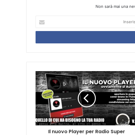
Non sarà mai una ne
I
n
s
e
r
i
s
c
i
l
a
T
u
a
E
m
a
i
Il nuovo Player per Radio Super
l