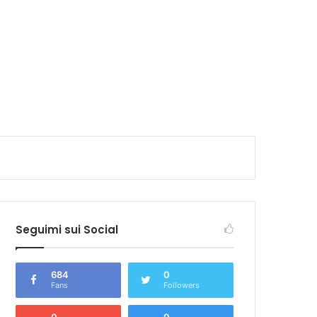
caso
Seguimi sui Social
684
0
Fans
Followers
0
0