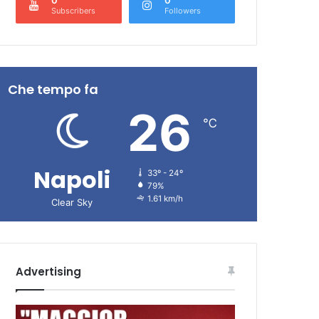
Subscribers
Followers
Che tempo fa
26
℃
Napoli
33º - 24º
79%
1.61 km/h
Clear Sky
Advertising