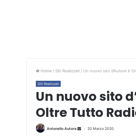
Home
/
Siti Realizzati
/
Un nuovo sito d’Autore è On
Siti Realizzati
Un nuovo sito d’
Oltre Tutto Rad
Antonello Autore
20 Marzo 2020