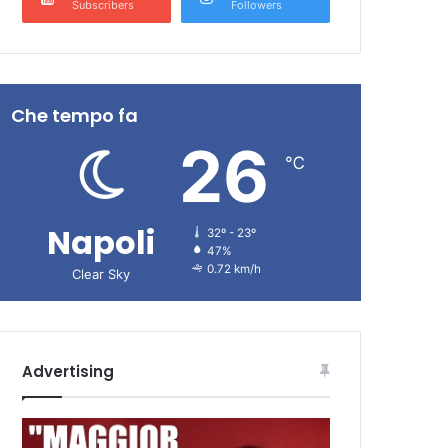
Subscribers
Followers
Che tempo fa
26
℃
Napoli
32º - 23º
47%
0.72 km/h
Clear Sky
Advertising