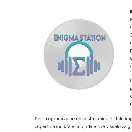
E
S
c
p
e
a
L
j
d
Per la riproduzione dello streaming è stato i
copertina del brano in onda e che visualizza gli 