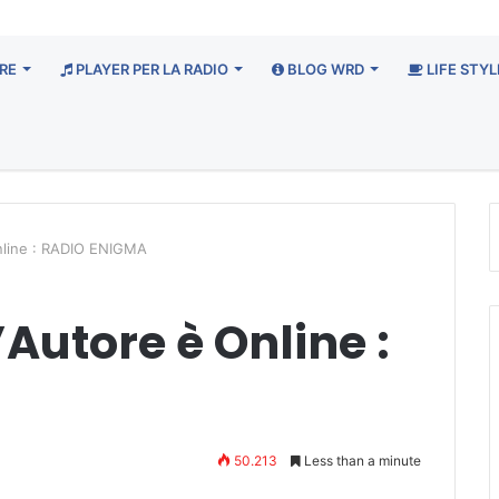
RE
PLAYER PER LA RADIO
BLOG WRD
LIFE STYL
nline : RADIO ENIGMA
Autore è Online :
50.213
Less than a minute