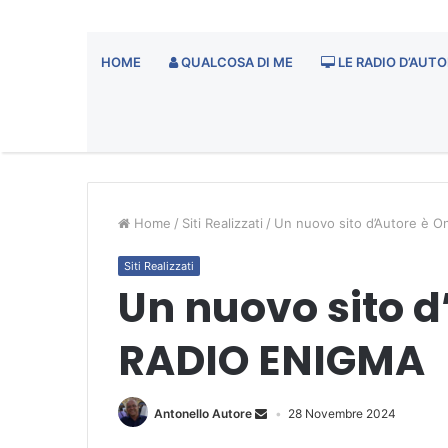
HOME
QUALCOSA DI ME
LE RADIO D’AUTO
Home
/
Siti Realizzati
/
Un nuovo sito d’Autore è O
Siti Realizzati
Un nuovo sito d’
RADIO ENIGMA
Antonello Autore
28 Novembre 2024