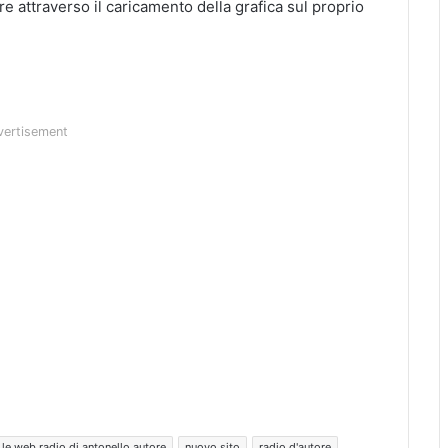
e attraverso il caricamento della grafica sul proprio
vertisement
le web radio di antonello autore
nuovo sito
radio d'autore