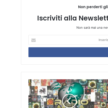
Non perderti gl
Iscriviti alla Newsle
Non sarà mai una ne
I
n
s
e
r
i
s
c
i
l
a
T
u
a