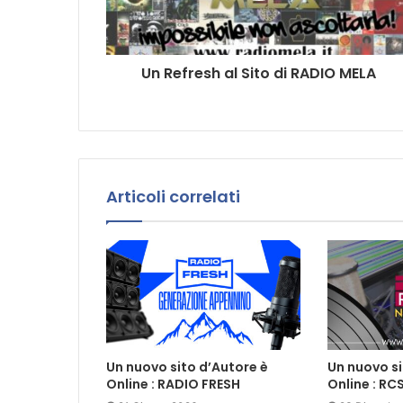
E
m
a
i
Un Refresh al Sito di RADIO MELA
l
Articoli correlati
Un nuovo sito d’Autore è
Un nuovo si
Online : RADIO FRESH
Online : R