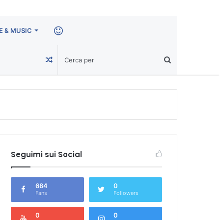
E & MUSIC
CIAO!
Un
Articolo
a
caso
Seguimi sui Social
684
0
Fans
Followers
0
0