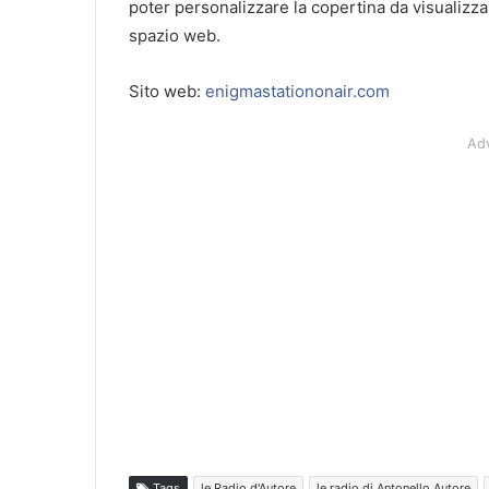
poter personalizzare la copertina da visualizzar
spazio web.
Sito web:
enigmastationonair.com
Ad
Tags
le Radio d'Autore
le radio di Antonello Autore