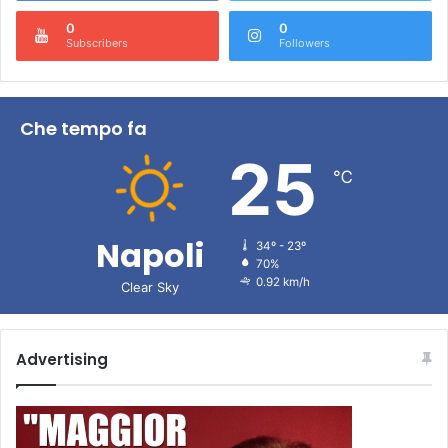
0
0
Subscribers
Followers
Che tempo fa
25
℃
Napoli
34º - 23º
70%
0.92 km/h
Clear Sky
Advertising