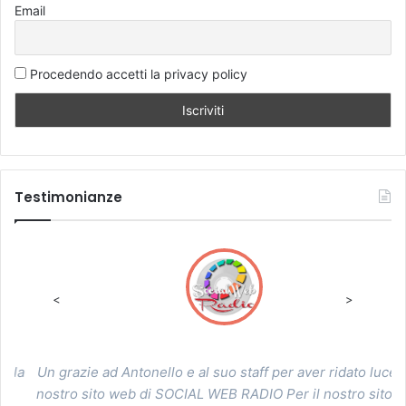
Email
Procedendo accetti la privacy policy
Testimonianze
<
>
a
Un grazie ad Antonello e al suo staff per aver ridato luce al
D
nostro sito web di SOCIAL WEB RADIO Per il nostro sito ha
pr