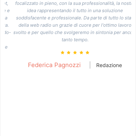
,
focalizzato in pieno, con la sua professionalità, la nostra
n
 e
idea rappresentando il tutto in una soluzione
A
a
soddisfacente e professionale. Da parte di tutto lo staff
.
della web radio un grazie di cuore per l'ottimo lavoro
o-
svolto e per quello che svolgeremo in sintonia per ancora
tanto tempo.
s
e
e
le
Federica Pagnozzi
Redazione
ma