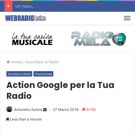
Un nuovo sito d’Autore è Online : RADIO FLASHBACK
M
Home
/
Ascoltare la Radio
Ascoltare la Radio
Promozionale
Action Google per la Tua
Radio
Antonello Autore
27 Marzo 2019
9.792
Less than a minute