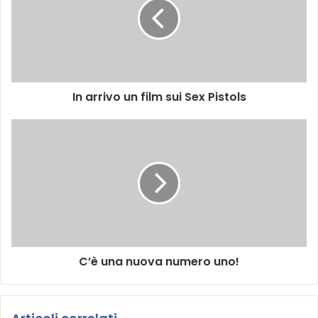
a
T
u
a
Scopri adesso la fantastica OFFERTA
Clicca Qui
E
m
Tags
action google
google echo
a
In arrivo un film sui Sex Pistols
i
l
C’è una nuova numero uno!