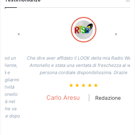
<
>
n
Che dire aver affidato il LOOK della mia Radio Web ad
,
Antonello e stata una ventata di freschezza al web,
persona cordiale disponibilissima. Grazie
pa
mi
o
Carlo Aresu
Redazione
a
po