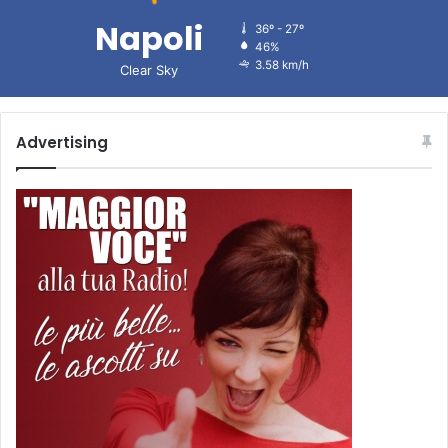
Napoli
36º - 27º
46%
3.58 km/h
Clear Sky
Advertising