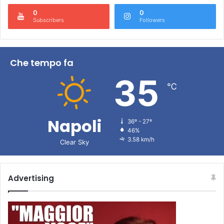
0
0
Subscribers
Followers
Che tempo fa
35
℃
Napoli
36º - 27º
46%
3.58 km/h
Clear Sky
Advertising