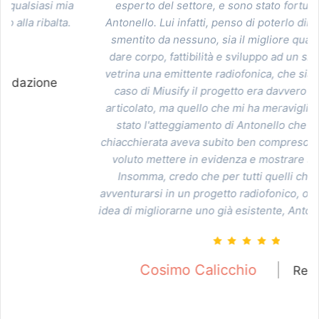
esperto del settore, e sono stato fortunato a trovare
c
Antonello. Lui infatti, penso di poterlo dire senza essere
c
smentito da nessuno, sia il migliore quando si tratta di
dare corpo, fattibilità e sviluppo ad un sito che metta in
vetrina una emittente radiofonica, che sia Fm o Web. Nel
caso di Miusify il progetto era davvero particolare ed
articolato, ma quello che mi ha meravigliato in positivo è
stato l'atteggiamento di Antonello che dopo la prima
chiacchierata aveva subito ben compreso quello che avrei
voluto mettere in evidenza e mostrare sul nostro sito.
Insomma, credo che per tutti quelli che decidono di
avventurarsi in un progetto radiofonico, oppure che hanno
idea di migliorarne uno già esistente, Antonello sia l'ideale.
Cosimo Calicchio
Redazione