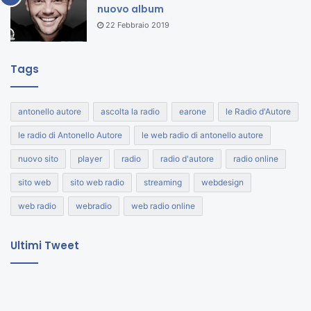
nuovo album
22 Febbraio 2019
Tags
antonello autore
ascolta la radio
earone
le Radio d'Autore
le radio di Antonello Autore
le web radio di antonello autore
nuovo sito
player
radio
radio d'autore
radio online
sito web
sito web radio
streaming
webdesign
web radio
webradio
web radio online
Ultimi Tweet