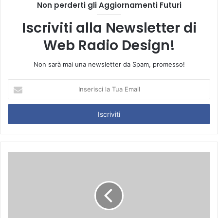
Non perderti gli Aggiornamenti Futuri
scherzo.
Iscriviti alla Newsletter di
Tags
ariana grande
Web Radio Design!
Non sarà mai una newsletter da Spam, promesso!
I
n
s
e
r
i
s
c
i
l
a
T
u
a