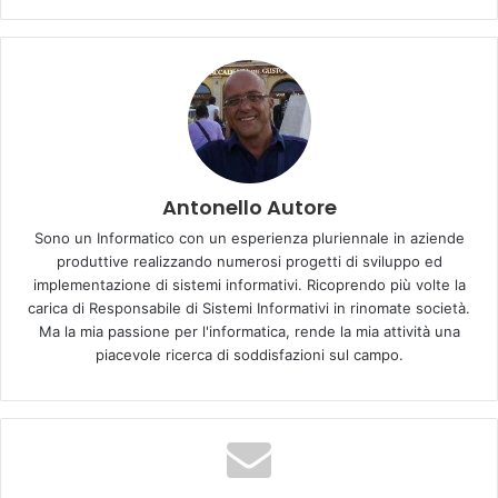
Prima di lei soltanto il quartetto di Liverpool riuscì
Antonello Autore
nell’impresa: era il Marzo del 1964 ed i Beatles piazzavano
Sono un Informatico con un esperienza pluriennale in aziende
“Can’t buy my love”, “Twist and shout” e “Do you want to
produttive realizzando numerosi progetti di sviluppo ed
know a secret” rispettivamente al primo, secondo e terzo
implementazione di sistemi informativi. Ricoprendo più volte la
carica di Responsabile di Sistemi Informativi in rinomate società.
posto della classifica dei singoli di maggior successo in
Ma la mia passione per l'informatica, rende la mia attività una
America.
piacevole ricerca di soddisfazioni sul campo.
Attraverso il suo profilo Instagram la giovane cantante
ringrazia i fan: “Vi amo da morire. Grazie per aver fatto la
storia con questa ragazza oggi e per farmi sentire amata”…
Aggiungendo, anche, che pensava si trattasse di uno