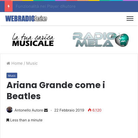
Un nuovo sito d’Autore è Online : RADIO FLASHBACK
M
Home
/
Music
Music
Ariana Grande come i
Beatles
Antonello Autore
22 Febbraio 2019
6.120
Less than a minute