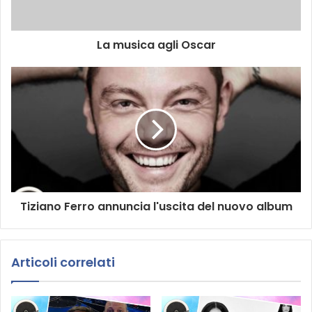
E
m
a
La musica agli Oscar
i
l
Tiziano Ferro annuncia l'uscita del nuovo album
Articoli correlati