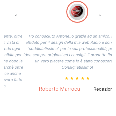
<
>
re
Ho conosciuto Antonello grazie ad un amico. Mi sono
W
i
affidato per il design della mia web Radio e sono rimasto
a
i
"soddisfatissimo" per la sua professionalità, per le sue
l
er
idee sempre originali ed i consigli. Il prodotto finale è stato
d
la
un vero piacere come lo è stato conoscere lui.
tre
Consigliatissimo!
e
to
Roberto Marrocu
Redazione