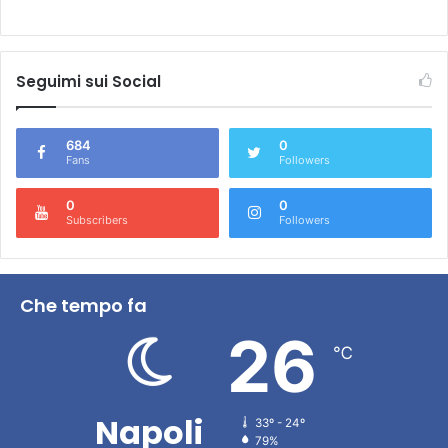
Seguimi sui Social
684
0
Fans
Followers
0
0
Subscribers
Followers
Che tempo fa
26
℃
Napoli
33º - 24º
79%