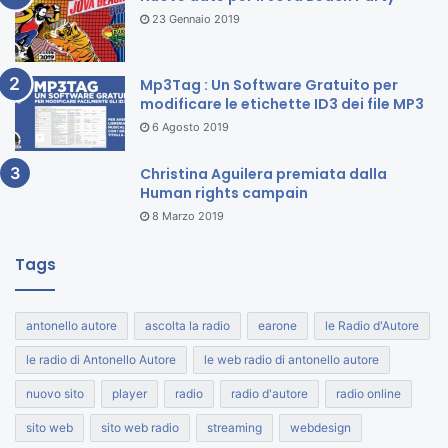
23 Gennaio 2019
Mp3Tag : Un Software Gratuito per
modificare le etichette ID3 dei file MP3
6 Agosto 2019
Christina Aguilera premiata dalla
Human rights campain
8 Marzo 2019
Tags
antonello autore
ascolta la radio
earone
le Radio d'Autore
le radio di Antonello Autore
le web radio di antonello autore
nuovo sito
player
radio
radio d'autore
radio online
sito web
sito web radio
streaming
webdesign