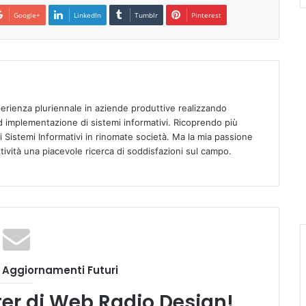
Google+
LinkedIn
Tumblr
Pinterest
rienza pluriennale in aziende produttive realizzando
d implementazione di sistemi informativi. Ricoprendo più
di Sistemi Informativi in rinomate società. Ma la mia passione
ttività una piacevole ricerca di soddisfazioni sul campo.
i Aggiornamenti Futuri
tter di Web Radio Design!