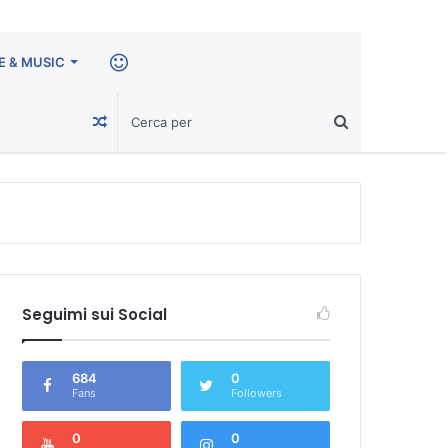
E & MUSIC
CIAO!
Un
Articolo
a
caso
Seguimi sui Social
684
0
Fans
Followers
0
0