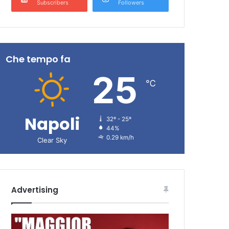
Subscribers
Followers
Che tempo fa
25
℃
Napoli
32º - 25º
44%
0.29 km/h
Clear Sky
Advertising