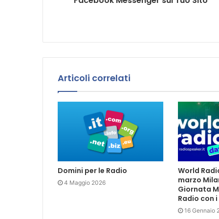
Facebook Messenger sul Tuo Sito
l
Articoli correlati
Domini per le Radio
World Radio
marzo Mila
4 Maggio 2026
Giornata M
Radio con i
16 Gennaio 