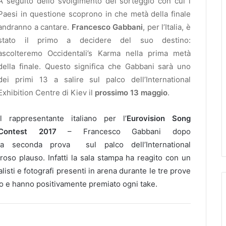
A seguito dello svolgimento del sorteggio con cui i
Paesi in questione scoprono in che metà della finale
andranno a cantare.
Francesco Gabbani
, per l’
Italia
, è
stato il primo a decidere del suo destino:
ascolteremo
Occidentali’s Karma
nella
prima metà
della finale
. Questo significa che Gabbani
sarà uno
dei primi 13
a salire sul palco dell’
International
Exhibition Centre di Kiev il
prossimo 13 maggio
.
Il rappresentante italiano per l’
Eurovision Song
Contest 2017
– Francesco Gabbani dopo
la seconda prova sul palco dell’International
roso plauso. Infatti la sala stampa ha reagito con un
isti e fotografi presenti in arena durante le tre prove
 e hanno positivamente premiato ogni take.