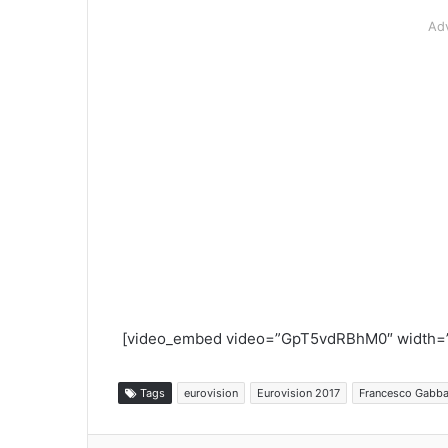
Ad
[video_embed video=”GpT5vdRBhM0″ width=”
Tags
eurovision
Eurovision 2017
Francesco Gabba