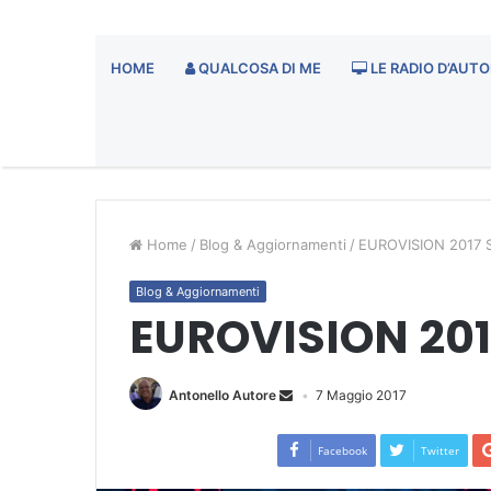
HOME
QUALCOSA DI ME
LE RADIO D’AUTO
Home
/
Blog & Aggiornamenti
/
EUROVISION 2017
Blog & Aggiornamenti
EUROVISION 20
Antonello Autore
7 Maggio 2017
Facebook
Twitter