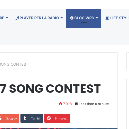
RE
PLAYER PER LA RADIO
BLOG WRD
LIFE STYL
 SONG CONTEST
17 SONG CONTEST
7.018
Less than a minute
Google+
Tumblr
Pinterest