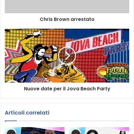
E
m
a
Chris Brown arrestato
i
l
Nuove date per il Jova Beach Party
Articoli correlati