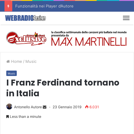
Un nuovo sito d’Autore è Online : RADIO FLASHBACK
M
Home
/
Music
Music
I Franz Ferdinand tornano
in Italia
Antonello Autore
23 Gennaio 2019
6.031
Less than a minute