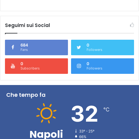
Seguimi sui Social
684
0
Fans
Followers
0
0
Subscribers
Followers
Che tempo fa
32
℃
Napoli
33º - 25º
66%