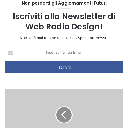
Non perderti gli Aggiornamenti Futuri
Iscriviti alla Newsletter di
Web Radio Design!
Non sarà mai una newsletter da Spam, promesso!
I
n
s
e
r
i
s
c
i
l
a
T
u
a