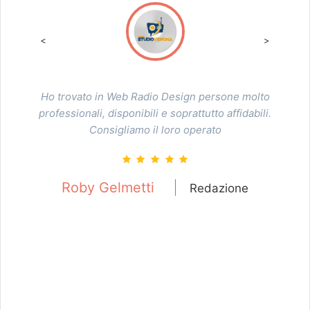
<
>
Comprendere a fondo un linguaggio diverso da quello con
cui si è soliti esprimersi non è mai cosa facile, ancor più
quando gli ambiti semantici riguardano aspetti sensoriali
differenti. Antonello ha saputo tradurre in colori,
sfumature, movimenti qualcosa che fino a quel momento
era puramente di carattere audio, come del resto è
consono a una radio. Dal momento in cui il nuovo sito è
stato pubblicato, gli ascoltatori hanno sviluppato un senso
in più: ora possono anche toccarla, la radio! Grazie a nome
di tutta Radio Rete from the Capital
Massimo Aresu
Redazione