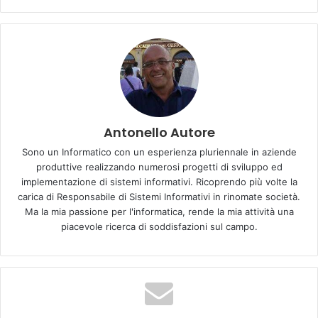
MARTEDÌ 9 LUGLIO @ FESTIVAL ACQUEDOTTE
PIAZZA DEL COMUNE, CREMONA
Antonello Autore
Sono un Informatico con un esperienza pluriennale in aziende
GIOVEDÌ 11 LUGLIO @ CAVEA DEL TEATRO DEL MAGGIO
produttive realizzando numerosi progetti di sviluppo ed
MUSICALE FIORENTINO, FIRENZE
implementazione di sistemi informativi. Ricoprendo più volte la
carica di Responsabile di Sistemi Informativi in rinomate società.
Ma la mia passione per l'informatica, rende la mia attività una
I biglietti saranno in vendita dalle ore 11 di venerdì 25
piacevole ricerca di soddisfazioni sul campo.
gennaio.
Tags
franz ferdinand