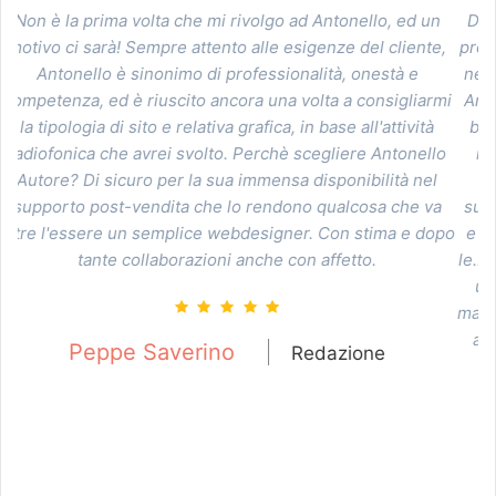
un
Difficile rendere in poche parole una testimonianza sulla
te,
professionalità e acutezza di Antonello. Sapevamo che era
necessario svecchiare tutto, la domanda era: come? Ecco
rmi
Antonello ci arriva in soccorso con tutto il suo bagaglio di
à
buona pazienza e ottime conoscenze, e pur non avendo
llo
minimamente idea del risultato che si voleva ottenere,
l
Antonello ci ha guidato, con consigli e suggerimenti,
va
supportato anche con paletti che si sono rivelati vincenti,
dopo
e sopportato (perdonami per tutte le volte che ti ho rotto
le...). E non finisce qua perché Antonello continua a essere
una preziosa spalla anche ora che il sito è nelle nostre
mani e il suo lavoro è "concluso". Insomma: una garanzia di
affidabilità, professionalità e design! Grazie Antonello!!!
Roberta Loi
Redazione