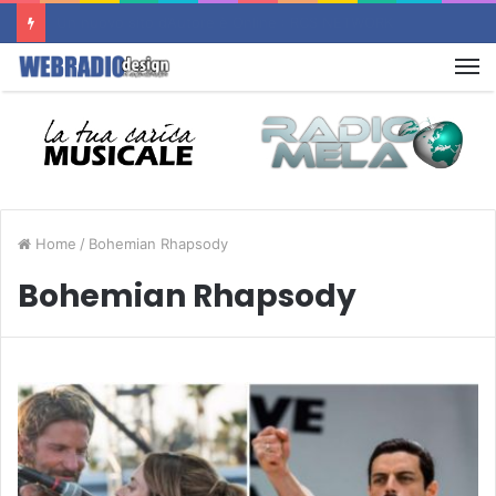
Un nuovo sito d’Autore è Online : APS RADIO CARBONIA
M
Home
/
Bohemian Rhapsody
Bohemian Rhapsody