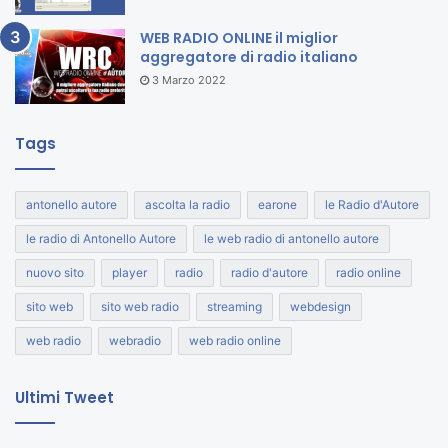
WEB RADIO ONLINE il miglior
aggregatore di radio italiano
3 Marzo 2022
Tags
antonello autore
ascolta la radio
earone
le Radio d'Autore
le radio di Antonello Autore
le web radio di antonello autore
nuovo sito
player
radio
radio d'autore
radio online
sito web
sito web radio
streaming
webdesign
web radio
webradio
web radio online
Ultimi Tweet