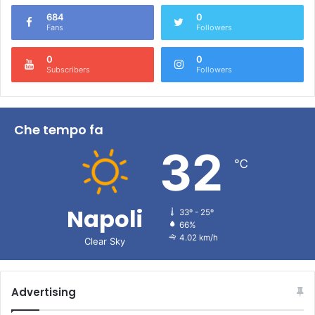
684
0
Fans
Followers
0
0
Subscribers
Followers
Che tempo fa
32
℃
Napoli
33º - 25º
66%
4.02 km/h
Clear Sky
Advertising