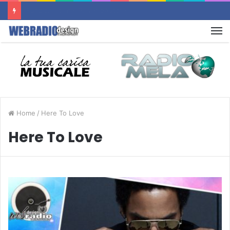
Un nuovo sito d’Autore è Online : RADIO FLASHBACK
M
Home
/
Here To Love
Here To Love