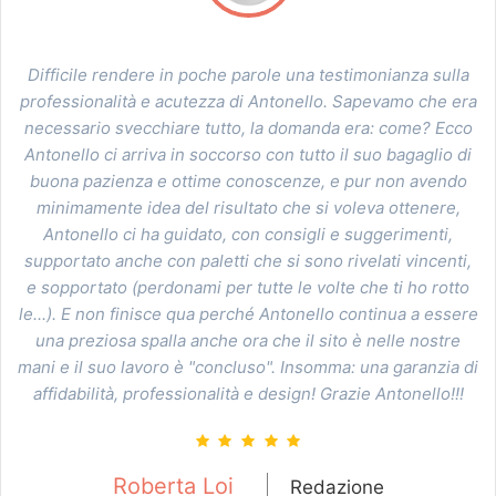
a sulla
Sono stato soddisfattissimo della collaborazione, gran
che era
professionalità con tempistica velocissima e serietà n
e? Ecco
realizzare il player HTML ed il LOGO della Radio per tut
glio di
le mie richieste anche con tanta pazienza da parte sua
avendo
Tornassi indietro rifarei la stessa scelta, perchè è la sce
nere,
più che giusta !!
enti,
ncenti,
o rotto
Giuseppe Fiorenza
Redazione
a essere
nostre
anzia di
llo!!!