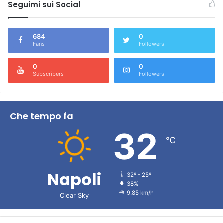
Seguimi sui Social
684
0
Fans
Followers
0
0
Subscribers
Followers
Che tempo fa
32
℃
Napoli
32º - 25º
38%
9.85 km/h
Clear Sky