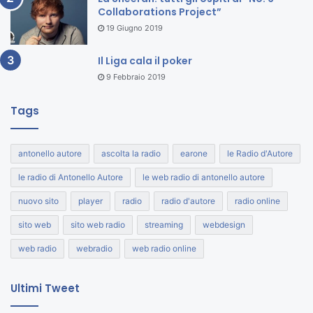
Collaborations Project”
19 Giugno 2019
Il Liga cala il poker
9 Febbraio 2019
Tags
antonello autore
ascolta la radio
earone
le Radio d'Autore
le radio di Antonello Autore
le web radio di antonello autore
nuovo sito
player
radio
radio d'autore
radio online
sito web
sito web radio
streaming
webdesign
web radio
webradio
web radio online
Ultimi Tweet