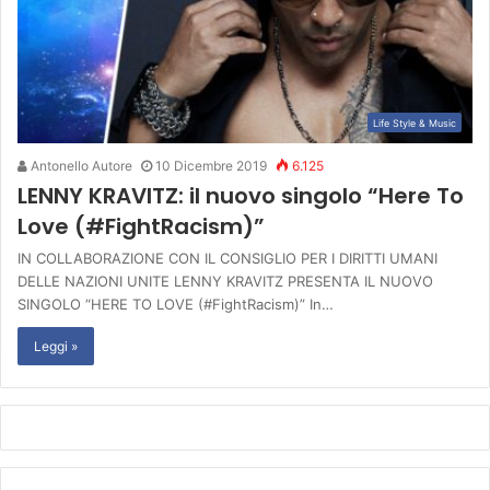
Life Style & Music
Antonello Autore
10 Dicembre 2019
6.125
LENNY KRAVITZ: il nuovo singolo “Here To
Love (#FightRacism)”
IN COLLABORAZIONE CON IL CONSIGLIO PER I DIRITTI UMANI
DELLE NAZIONI UNITE LENNY KRAVITZ PRESENTA IL NUOVO
SINGOLO “HERE TO LOVE (#FightRacism)” In…
Leggi »