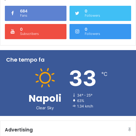
684
0
Fans
Followers
0
0
Subscribers
Followers
Che tempo fa
33
℃
Napoli
34º - 25º
63%
1.34 km/h
Clear Sky
Advertising