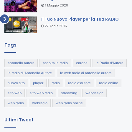
1 Maggio 2020
Il Tuo Nuovo Player per la Tua RADIO
27 Aprile 2016
Tags
antonello autore
ascolta la radio
earone
le Radio d'Autore
le radio di Antonello Autore
le web radio di antonello autore
nuovo sito
player
radio
radio d'autore
radio online
sito web
sito web radio
streaming
webdesign
web radio
webradio
web radio online
Ultimi Tweet