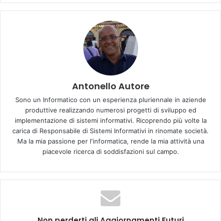
Bastille, “Recovery” di LP e l’accoppiata romana Carl Brave
& Max Gazzè con “Posso”, rispettivamente in settima,
ottava e nona posizione.
Chiude la Top 10 l’ultimo lavoro di Eros Ramazzotti in
collaborazione con Luis Fonsi, “Per le strade una canzone”
sale dal dodicesimo al decimo posto.
Antonello Autore
Di seguito i primi 20 posti della classifica EarOne
Sono un Informatico con un esperienza pluriennale in aziende
produttive realizzando numerosi progetti di sviluppo ed
Advertisement
implementazione di sistemi informativi. Ricoprendo più volte la
carica di Responsabile di Sistemi Informativi in rinomate società.
Ma la mia passione per l'informatica, rende la mia attività una
piacevole ricerca di soddisfazioni sul campo.
Non perderti gli Aggiornamenti Futuri