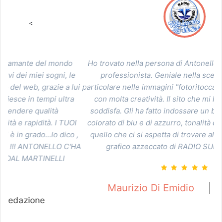
<
>
Ho trovato nella persona di Antonello Autore un grande
C
e
professionista. Geniale nella scelta grafica ed in
lui
particolare nelle immagini "fotoritoccate" sapientemente e
q
a
con molta creatività. Il sito che mi ha consegnato mi
soddisfa. Gli ha fatto indossare un bel vestito fresco e
s
I
colorato di blu e di azzurro, tonalità di colore consone a
 ,
quello che ci si aspetta di trovare all'interno dello stile
'HA
grafico azzeccato di RADIO SUPER TIRRENO.
s
in
Maurizio Di Emidio
Redazione