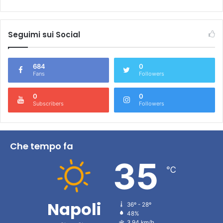
Seguimi sui Social
684
0
Fans
Followers
0
0
Subscribers
Followers
Che tempo fa
35
℃
Napoli
36º - 28º
48%
3.94 km/h