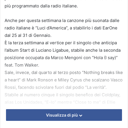
più programmato dalla radio italiane.
Anche per questa settimana la canzone più suonata dalle
radio italiane è “Luci d’America”, a stabilirlo i dati EarOne
dal 25 al 31 di Gennaio.
È la terza settimana al vertice per il singolo che anticipa
l’album Start di Luciano Ligabue, stabile anche la seconda
posizione occupata da Marco Mengoni con “Hola (I say)”
feat. Tom Walker.
Sale, invece, dal quarto al terzo posto “Nothing breaks like
a heart” di Mark Ronson e Miley Cyrus che scalzano Vasco
Rossi, facendo scivolare fuori dal podio “La verità”.
Stabile al numero cinque il singolo benefico dei Coldplay,
alias Los Unidades, “E-lo” mentre “Close to me” di Ellie
Goulding x Diplo guadagna ben 5 posizioni passando dalla
Visualizza di più
undici alla 6 in una sola settimana.
Slittano tutte di un gradino: “Happier” di Marshmello ft.