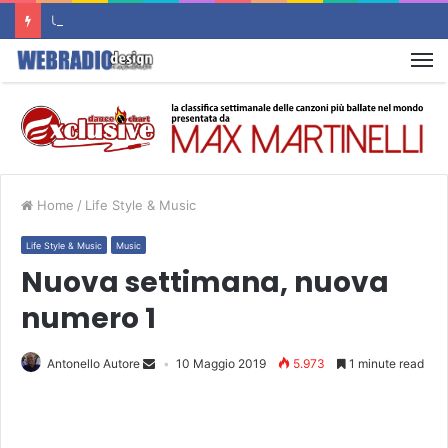
Un nuovo sito d’Autore è Online : RADIO FLASHBACK
M
Home
/
Life Style & Music
Life Style & Music
Music
Nuova settimana, nuova
numero 1
Antonello Autore
10 Maggio 2019
5.973
1 minute read