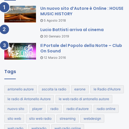
Un nuovo sito d’Autore è Online : HOUSE
MUSIC HISTORY
5 Agosto 2018
Lucio Battisti arriva al cinema
30 Gennaio 2019
Il Portale del Popolo della Notte – Club
On Sound
12 Marzo 2016
Tags
antonello autore
ascolta la radio
earone
le Radio d'Autore
le radio di Antonello Autore
le web radio di antonello autore
nuovo sito
player
radio
radio d'autore
radio online
sito web
sito web radio
streaming
webdesign
web radio
webradio
web radio online