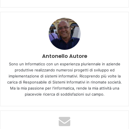
Antonello Autore
Sono un Informatico con un esperienza pluriennale in aziende
produttive realizzando numerosi progetti di sviluppo ed
Tom Walker con “Just you and I” è in ascesa, guadagna due
implementazione di sistemi informativi. Ricoprendo più volte la
carica di Responsabile di Sistemi Informativi in rinomate società.
posizioni e si ferma alla 6. Crollano, invece, “La luna e la
Ma la mia passione per l'informatica, rende la mia attività una
gatta” e “Calma RMX”: in una settimana Takagi & Ketra
piacevole ricerca di soddisfazioni sul campo.
passano dal quarto al settimo posto; Pedro Capò &
Farruko non solo perdono la seconda posizione ma non
vanno anche oltre la numero 8.
Chiudono la Top 10 “Acqua su Marte” di Tormento & J-Ax