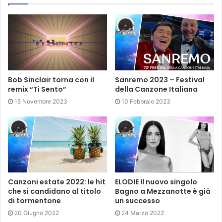
Tags
earone
elodie
the kolors
Bob Sinclair torna con il
Sanremo 2023 – Festival
remix “Ti Sento”
della Canzone Italiana
15 Novembre 2023
10 Febbraio 2023
Canzoni estate 2022: le hit
ELODIE Il nuovo singolo
che si candidano al titolo
Bagno a Mezzanotte è già
di tormentone
un successo
20 Giugno 2022
24 Marzo 2022