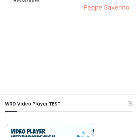
Peppe Saverino
Redazione
n
WRD Video Player TEST