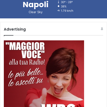
Napoli
30º - 28º
38%
1.79 km/h
Clear Sky
Advertising