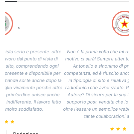
<
>
re
Non è la prima volta che mi rivolgo ad Antonello, ed un
H
i
motivo ci sarà! Sempre attento alle esigenze del cliente,
i
Antonello è sinonimo di professionalità, onestà e
s
er
competenza, ed è riuscito ancora una volta a consigliarmi
la
la tipologia di sito e relativa grafica, in base all'attività
tre
radiofonica che avrei svolto. Perchè scegliere Antonello
e
Autore? Di sicuro per la sua immensa disponibilità nel
a
to
supporto post-vendita che lo rendono qualcosa che va
oltre l'essere un semplice webdesigner. Con stima e dopo
tante collaborazioni anche con affetto.
i