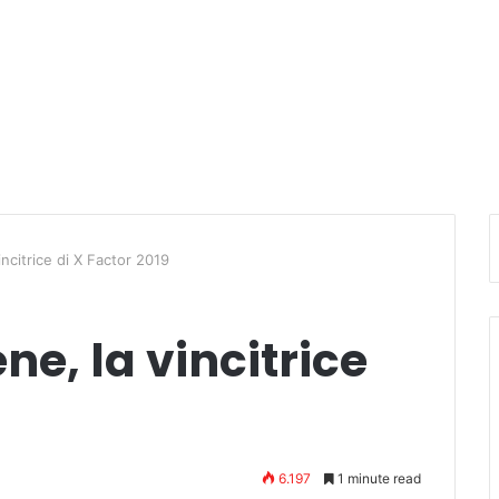
ncitrice di X Factor 2019
e, la vincitrice
6.197
1 minute read