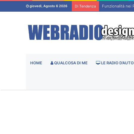
Funzionalità nei 
giovedì, Agosto 6 2026
Di Tendenza
HOME
QUALCOSA DI ME
LE RADIO D’AUTO