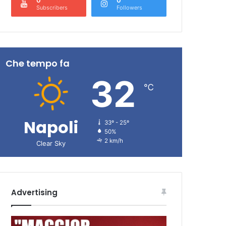
Subscribers
Followers
Che tempo fa
32
℃
Napoli
33º - 25º
50%
2 km/h
Clear Sky
Advertising