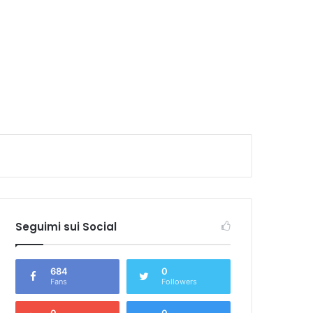
caso
Seguimi sui Social
684
0
Fans
Followers
0
0