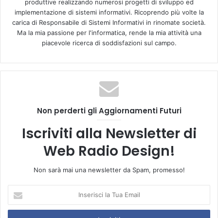
produttive realizzando numerosi progetti di sviluppo ed
implementazione di sistemi informativi. Ricoprendo più volte la
Tags
html5
player
popup player
radio
webradio
carica di Responsabile di Sistemi Informativi in rinomate società.
Ma la mia passione per l'informatica, rende la mia attività una
piacevole ricerca di soddisfazioni sul campo.
Non perderti gli Aggiornamenti Futuri
Iscriviti alla Newsletter di
Web Radio Design!
Non sarà mai una newsletter da Spam, promesso!
I
n
s