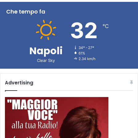
Che tempo fa
32
℃
Napoli
34º - 27º
61%
2.34 km/h
Clear Sky
Advertising